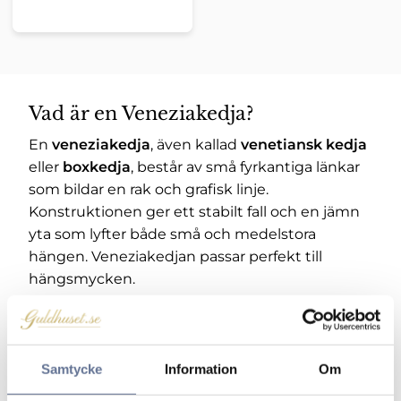
Vad är en Veneziakedja?
En
veneziakedja
, även kallad
venetiansk kedja
eller
boxkedja
, består av små fyrkantiga länkar
som bildar en rak och grafisk linje.
Konstruktionen ger ett stabilt fall och en jämn
yta som lyfter både små och medelstora
hängen. Veneziakedjan passar perfekt till
hängsmycken.
Längd som styr looken
Samtycke
Information
Om
42–45 cm
: bärs nära nyckbenet. Diskret
vardag och små hängen.