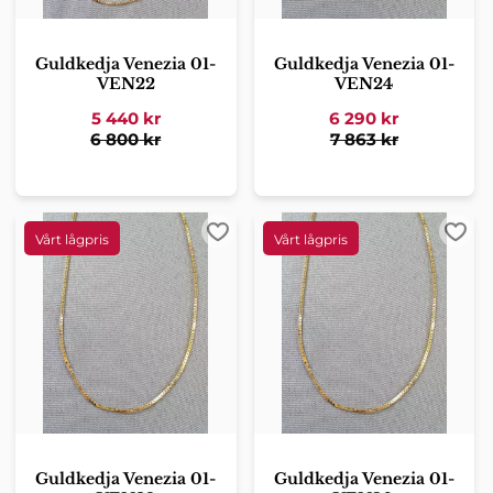
Guldkedja Venezia 01-
Guldkedja Venezia 01-
VEN22
VEN24
5 440
kr
6 290
kr
6 800
kr
7 863
kr
Lägg till i favoriter
Lägg 
Guldkedja Venezia 01-
Guldkedja Venezia 01-