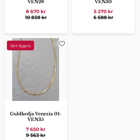
VEN28
VEN30
8 670
kr
5 270
kr
10 838
kr
6 588
kr
Lägg till i favoriter
Guldkedja Venezia 01-
VEN35
7 650
kr
9 563
kr