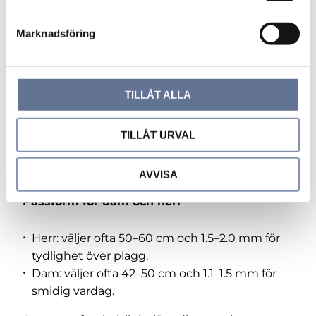
kedjan ligger.
e
s
Marknadsföring
Kedja för hänge: öglans innermått
v
a
l
För hänge behöver hängets öglans innermått
rymma kedjans höjd/bredd. En tumregel: välj
TILLÅT ALLA
1.1–1.3 mm för små hängen, 1.5–1.7 mm för normal
pendel och runt 2.0 mm för större hänge.
TILLÅT URVAL
AVVISA
Passform för dam och herr
Herr: väljer ofta 50–60 cm och 1.5–2.0 mm för
tydlighet över plagg.
Dam: väljer ofta 42–50 cm och 1.1–1.5 mm för
smidig vardag.