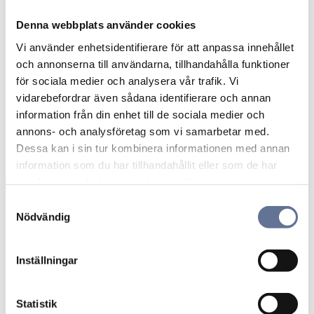
50–55 cm
: allround. Syns tydligt men fungerar
Denna webbplats använder cookies
under skjorta eller stickat.
60 cm+
: längre stil över plagg eller för större
Vi använder enhetsidentifierare för att anpassa innehållet
hänge.
och annonserna till användarna, tillhandahålla funktioner
för sociala medier och analysera vår trafik. Vi
Tips: mät en kedja du äger eller använd snöre i
vidarebefordrar även sådana identifierare och annan
spegeln och kontrollera måttet i centimeter.
information från din enhet till de sociala medier och
annons- och analysföretag som vi samarbetar med.
Bredd/tjocklek i mm
Dessa kan i sin tur kombinera informationen med annan
information som du har tillhandahållit eller som de har
samlat in när du har använt deras tjänster.
1.1–1.3 mm
: tunn, elegant linje. Optimal som
kedja för lättare hängsmycken.
S
Nödvändig
1.5–1.7 mm
: balanserad vardagsbredd som
a
fungerar solo eller med mindre pendel.
m
~2.0 mm
: mer närvaro. Kan bäras utan hänge
t
Inställningar
eller med större ögla.
y
c
Bredd påverkar vikt i gram och hur stabilt
k
Statistik