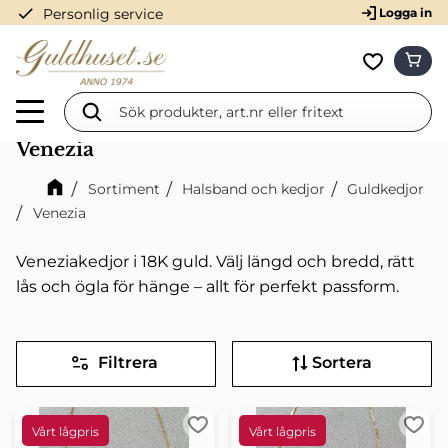
check
Personlig service
Logga in
Meny
KUN
Favorit
Venezia
Sortiment
Halsband och kedjor
Guldkedjor
Venezia
Veneziakedjor i 18K guld. Välj längd och bredd, rätt
lås och ögla för hänge – allt för perfekt passform.
Filtrera
Sortera
Lägg till i favoriter
Lägg 