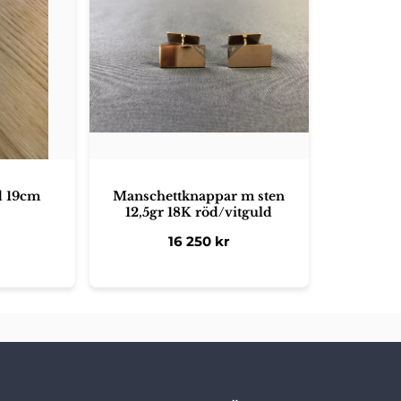
d 19cm
Manschettknappar m sten
12,5gr 18K röd/vitguld
16 250
kr