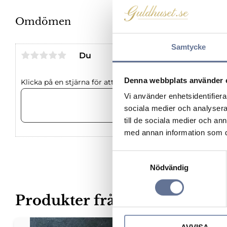
Omdömen
Samtycke
Du
Denna webbplats använder 
Klicka på en stjärna för att sätta ditt betyg
Vi använder enhetsidentifierar
sociala medier och analysera 
till de sociala medier och a
med annan information som du 
S
Nödvändig
a
m
t
Produkter från samma kateg
y
c