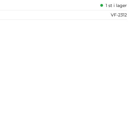
1 st i lager
VF-2312