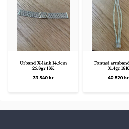
Urband X-länk 14,5cm
Fantasi armban
25,8gr 18K
31,4gr 18K
33 540
kr
40 820
kr