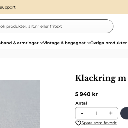
 support
band & armringar
Vintage & begagnat
Övriga produkter
Klackring m 
5 940
kr
Antal
-
+
Lägg till i favoriter