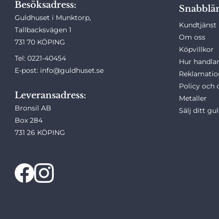
Besöksadress:
Snabblä
Guldhuset i Munktorp,
Kundtjänst
Tallbacksvägen 1
Om oss
731 70 KÖPING
Köpvillkor
Tel: 0221-40454
Hur handlar
E-post: info@guldhuset.se
Reklamatio
Policy och 
Leveransadress:
Metaller
Bronsil AB
Sälj ditt gu
Box 284
731 26 KÖPING