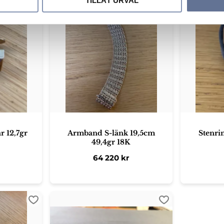
TILLÅT URVAL
Lägg till i favoriter
Lägg till i favori
 12,7gr
Armband S-länk 19,5cm
Stenri
49,4gr 18K
64 220
kr
Lägg till i favoriter
Lägg till i favori