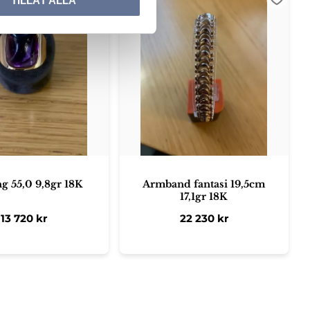
TILLÅT ALLA
ter
Lägg till i favoriter
Lägg ti
ng 55,0 9,8gr 18K
Armband fantasi 19,5cm
17,1gr 18K
13 720
kr
22 230
kr
ter