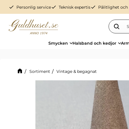
check
check
check
Personlig service
Teknisk expertis
Pålitlighet och
Smycken
Halsband och kedjor
Arm
Sortiment
Vintage & begagnat