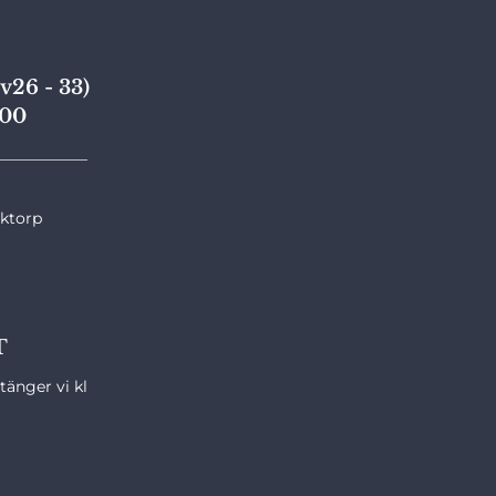
v26 - 33)
,00
____________
nktorp
T
änger vi kl