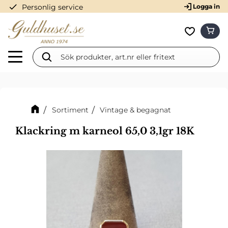
check
Personlig service
Logga in
Meny
KUN
Favorit
Sortiment
Vintage & begagnat
Klackring m karneol 65,0 3,1gr 18K