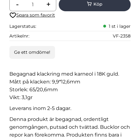
-
+
Lägg till i favoriter
Lagerstatus
1 st i lager
Artikelnr
VF-2358
Ge ett omdöme!
Begagnad klackring med karneol i 18K guld.
Mått på klacken: 9,9*12,6mm
Storlek: 65/20,6mm
Vikt: 3,1gr
Leverans inom 2-5 dagar.
Denna produkt är begagnad, ordentligt
genomgången, putsad och tvättad. Bucklor och
repor kan förekomma. Produkten finns bara i