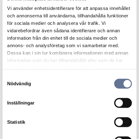
Lägg till i favoriter
Lägg ti
Vi använder enhetsidentifierare för att anpassa innehållet
och annonserna till användarna, tillhandahålla funktioner
för sociala medier och analysera vår trafik. Vi
vidarebefordrar även sådana identifierare och annan
information från din enhet till de sociala medier och
annons- och analysföretag som vi samarbetar med.
Dessa kan i sin tur kombinera informationen med annan
information som du har tillhandahållit eller som de har
samlat in när du har använt deras tjänster.
Camebrosch/hänge
Manschettknappar
10,1gr 18K
12,7gr 18K
S
13 130
kr
16 510
kr
Nödvändig
a
m
t
Inställningar
y
Lägg till i favoriter
Lägg ti
c
k
Statistik
e
s