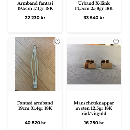
Armband fantasi
Urband X-länk
19,5cm 17,1gr 18K
14,5cm 25,8gr 18K
22 230
kr
33 540
kr
Lägg till i favoriter
Lägg ti
Fantasi armband
Manschettknappar
19cm 31,4gr 18K
m sten 12,5gr 18K
röd/vitguld
40 820
kr
16 250
kr