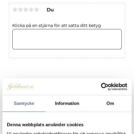
Du
Klicka på en stjärna för att sätta ditt betyg
Produkter från samma kategori
Samtycke
Information
Om
Lägg till i favoriter
Lägg ti
Denna webbplats använder cookies
Vi använder enhetsidentifierare för att anpassa innehållet