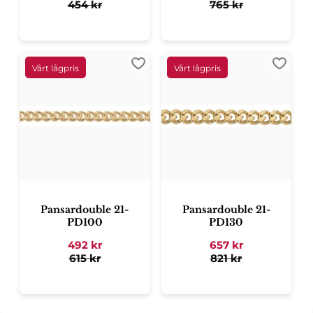
454
kr
765
kr
Lägg till i favoriter
Lägg ti
Pansardouble 21-
Pansardouble 21-
PD100
PD130
492
kr
657
kr
615
kr
821
kr