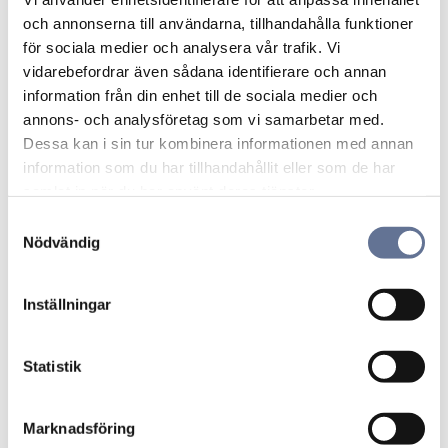
och annonserna till användarna, tillhandahålla funktioner
för sociala medier och analysera vår trafik. Vi
vidarebefordrar även sådana identifierare och annan
information från din enhet till de sociala medier och
Pansardouble 21-
Pansardouble 21-
annons- och analysföretag som vi samarbetar med.
PD035
PD040
Dessa kan i sin tur kombinera informationen med annan
186
kr
243
kr
information som du har tillhandahållit eller som de har
233
kr
304
kr
samlat in när du har använt deras tjänster.
S
Nödvändig
a
m
Lägg till i favoriter
Lägg ti
t
Inställningar
y
c
k
Statistik
e
s
Marknadsföring
v