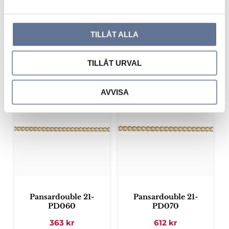
a
Pansardouble 21-
Pansardouble 21-
l
PD045
PD050
TILLÅT ALLA
276
kr
309
kr
345
kr
386
kr
TILLÅT URVAL
AVVISA
Lägg till i favoriter
Lägg ti
Pansardouble 21-
Pansardouble 21-
PD060
PD070
363
kr
612
kr