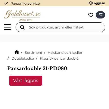
check
Personlig service
Logga in
Meny
KUN
Favorit
Sortiment
Halsband och kedjor
Doublékedjor
Klassisk pansar doublé
Pansardouble 21-PD080