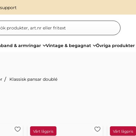
 support
band & armringar
Vintage & begagnat
Övriga produkter
or
Klassisk pansar doublé
Lägg till i favoriter
Lägg till i favorit