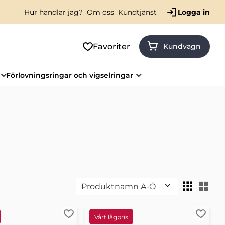
Hur handlar jag?
Om oss
Kundtjänst
Logga in
Favoriter
Kundvagn
Förlovningsringar och vigselringar
Välj sortering
Väl
er
Lägg till i favoriter
Lägg ti