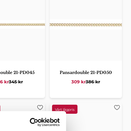
double 21-PD045
Pansardouble 21-PD050
76
kr
345
kr
309
kr
386
kr
er
Lägg till i favoriter
Lägg ti