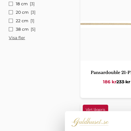
18 cm
3
20 cm
3
22 cm
1
38 cm
5
Visa fler
Pansardouble 21-
186
kr
233
kr