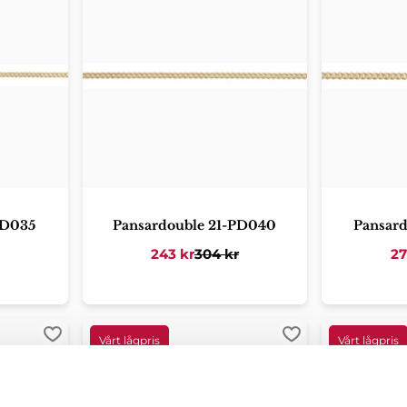
PD035
Pansardouble 21-PD040
Pansar
243
kr
304
kr
2
Lägg till i favoriter
Lägg till i favorit