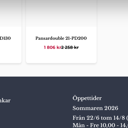
PD130
Pansardouble 21-PD200
1 806
kr
2 258
kr
Öppettider
nkar
Sommaren 2026
Från 22/6 tom 14/8 (
Mån - Fre 10,00 - 14