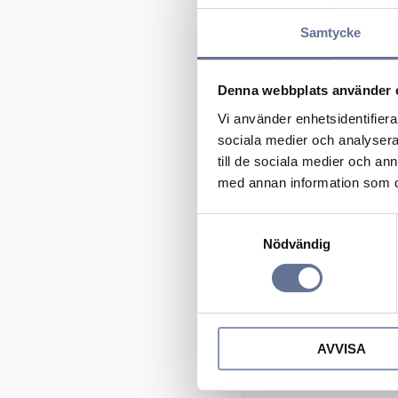
Samtycke
Denna webbplats använder 
Vi använder enhetsidentifierar
sociala medier och analysera 
till de sociala medier och a
Pansardouble 21-
med annan information som du 
363
kr
454
kr
S
Nödvändig
a
m
t
y
c
AVVISA
k
e
s