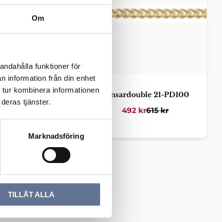
Om
andahålla funktioner för
n information från din enhet
 tur kombinera informationen
ouble 21-PD080
Pansardouble 21-PD100
deras tjänster.
0
kr
938
kr
492
kr
615
kr
Marknadsföring
er
TILLÅT ALLA