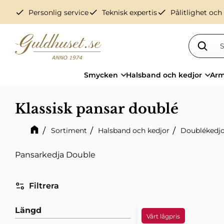
check
check
check
Personlig service
Teknisk expertis
Pålitlighet och
Smycken
Halsband och kedjor
Arm
Klassisk pansar doublé
Sortiment
Halsband och kedjor
Doublékedj
Pansarkedja Double
Filtrera
Längd