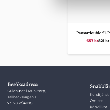
v
a
l
Pansardouble 21-
657
kr
821
kr
Besöksadress:
Snabblä
Guldhuset i Munktorp,
Kundtjänst
Tallbacksvägen 1
Om oss
731 70 KÖPING
Köpvillkor