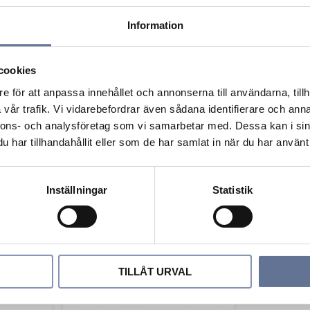
Information
cookies
e för att anpassa innehållet och annonserna till användarna, tillh
vår trafik. Vi vidarebefordrar även sådana identifierare och anna
nnons- och analysföretag som vi samarbetar med. Dessa kan i sin
PD060
Pansardouble 21-PD070
Pansard
har tillhandahållit eller som de har samlat in när du har använt 
612
kr
765
kr
75
Inställningar
Statistik
Lägg till i favoriter
Lägg till i favorit
TILLÅT URVAL