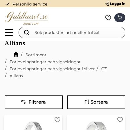
check
Personlig service
Logga in
Meny
KUN
Favorit
Allians
Sortiment
Förlovningsringar och vigselringar
Förlovningsringar och vigselringar i silver
CZ
Allians
Filtrera
Sortera
Lägg till i favoriter
Lägg 