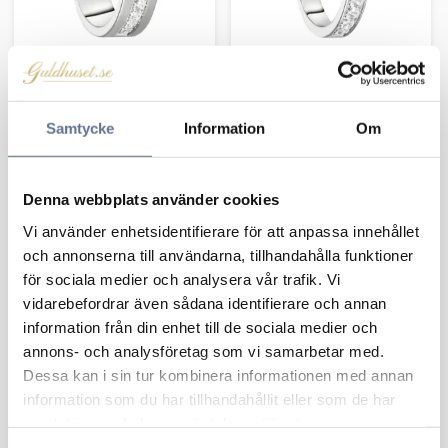
Destiny Lotta Silver
Destiny Mira Silver
CZ
CZ
Samtycke
Information
Om
4 423
kr
3 787
kr
Denna webbplats använder cookies
Vi använder enhetsidentifierare för att anpassa innehållet
Lägg till i favoriter
Lägg 
och annonserna till användarna, tillhandahålla funktioner
för sociala medier och analysera vår trafik. Vi
vidarebefordrar även sådana identifierare och annan
information från din enhet till de sociala medier och
annons- och analysföretag som vi samarbetar med.
Dessa kan i sin tur kombinera informationen med annan
information som du har tillhandahållit eller som de har
samlat in när du har använt deras tjänster.