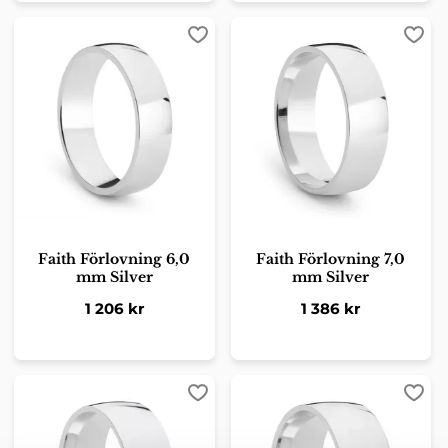
Lägg till i favoriter
Lägg 
Faith Förlovning 6,0
Faith Förlovning 7,0
mm Silver
mm Silver
1 206
kr
1 386
kr
Lägg till i favoriter
Lägg 