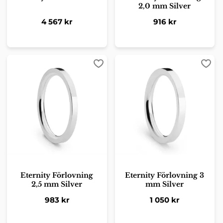
2,0 mm Silver
4 567
kr
916
kr
Lägg till i favoriter
Lägg 
Eternity Förlovning
Eternity Förlovning 3
2,5 mm Silver
mm Silver
983
kr
1 050
kr