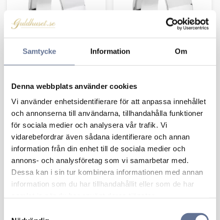
Samtycke
Information
Om
Faith Förlovning 8,0
Faith Förlovning 9,0
Denna webbplats använder cookies
mm Silver
mm Silver
Vi använder enhetsidentifierare för att anpassa innehållet
1 467
kr
1 562
kr
och annonserna till användarna, tillhandahålla funktioner
för sociala medier och analysera vår trafik. Vi
vidarebefordrar även sådana identifierare och annan
information från din enhet till de sociala medier och
Lägg till i favoriter
Lägg 
annons- och analysföretag som vi samarbetar med.
Dessa kan i sin tur kombinera informationen med annan
information som du har tillhandahållit eller som de har
samlat in när du har använt deras tjänster.
S