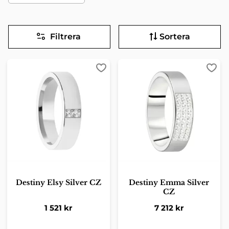
Filtrera
Sortera
Lägg till i favoriter
Lägg 
Destiny Elsy Silver CZ
Destiny Emma Silver
CZ
1 521
kr
7 212
kr