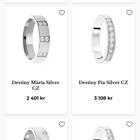
Lägg till i favoriter
Lägg 
Destiny Märta Silver
Destiny Pia Silver CZ
CZ
2 401
kr
3 108
kr
Lägg till i favoriter
Lägg 