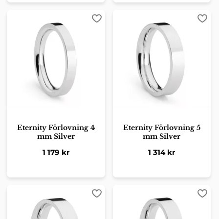
Lägg till i favoriter
Lägg 
Eternity Förlovning 4
Eternity Förlovning 5
mm Silver
mm Silver
1 179
kr
1 314
kr
Lägg till i favoriter
Lägg 