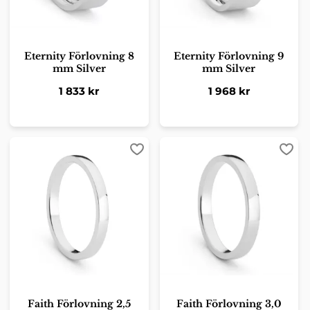
Eternity Förlovning 8
Eternity Förlovning 9
mm Silver
mm Silver
1 833
kr
1 968
kr
Lägg till i favoriter
Lägg 
Faith Förlovning 2,5
Faith Förlovning 3,0