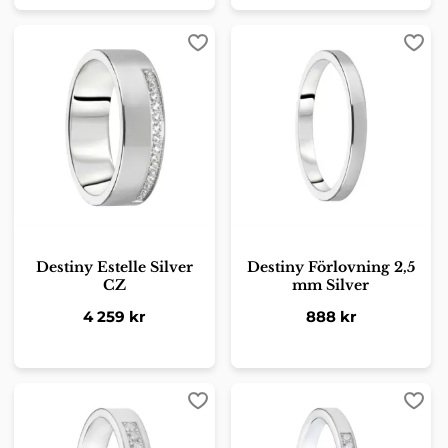
Lägg till i favoriter
Lägg 
Destiny Estelle Silver
Destiny Förlovning 2,5
CZ
mm Silver
4 259
kr
888
kr
Lägg till i favoriter
Lägg 