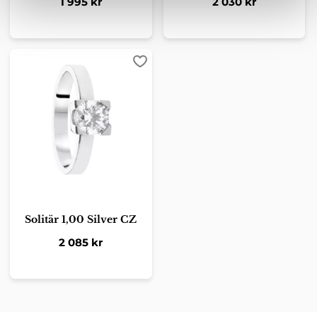
1 995
kr
2 030
kr
Lägg till i favoriter
Solitär 1,00 Silver CZ
2 085
kr