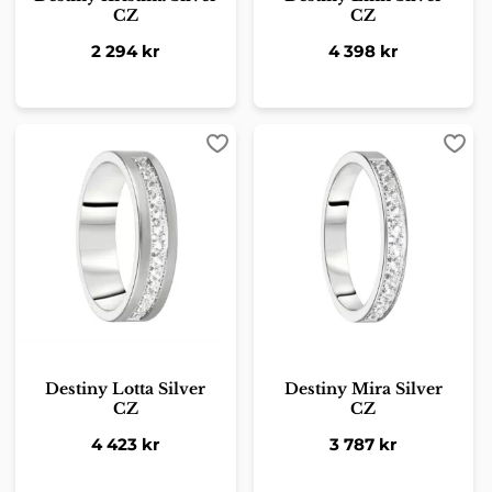
CZ
CZ
2 294
kr
4 398
kr
Lägg till i favoriter
Lägg 
Destiny Lotta Silver
Destiny Mira Silver
CZ
CZ
4 423
kr
3 787
kr