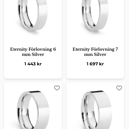
Eternity Förlovning 6
Eternity Förlovning 7
mm Silver
mm Silver
1 443
kr
1 697
kr
Lägg till i favoriter
Lägg 