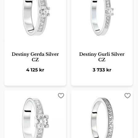
Destiny Gerda Silver
Destiny Gurli Silver
CZ
CZ
4 125
kr
3 733
kr
Lägg till i favoriter
Lägg 