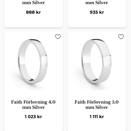
mm Silver
mm Silver
888
kr
935
kr
Lägg till i favoriter
Lägg 
Faith Förlovning 4,0
Faith Förlovning 5,0
mm Silver
mm Silver
1 023
kr
1 111
kr