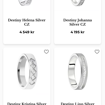
Destiny Helena Silver
Destiny Johanna
CZ
Silver CZ
4 549
kr
4 195
kr
Lägg till i favoriter
Lägg 
Destiny Kristina Silver
Destiny Linn Silver