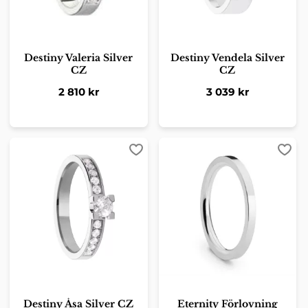
Destiny Valeria Silver
Destiny Vendela Silver
CZ
CZ
2 810
kr
3 039
kr
Lägg till i favoriter
Lägg 
Destiny Åsa Silver CZ
Eternity Förlovning