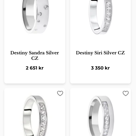
Destiny Sandra Silver
Destiny Siri Silver CZ
CZ
2 651
kr
3 350
kr
Lägg till i favoriter
Lägg 