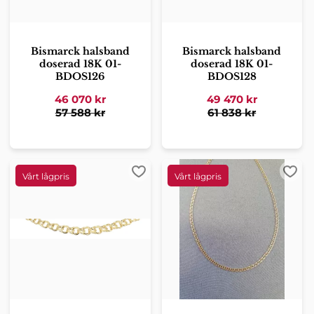
Bismarck halsband
Bismarck halsband
doserad 18K 01-
doserad 18K 01-
BDOS126
BDOS128
46 070
kr
49 470
kr
57 588
kr
61 838
kr
Lägg till i favoriter
Lägg 