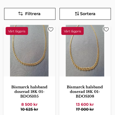
Filtrera
Sortera
Lägg till i favoriter
Lägg 
Bismarck halsband
Bismarck halsband
doserad 18K 01-
doserad 18K 01-
BDOS105
BDOS108
8 500
kr
13 600
kr
10 625
kr
17 000
kr