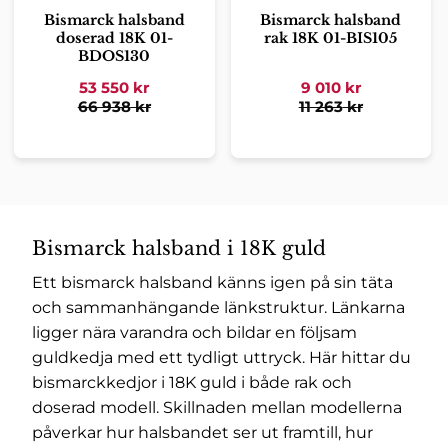
Bismarck halsband
Bismarck halsband
doserad 18K 01-
rak 18K 01-BIS105
BDOS130
53 550
kr
9 010
kr
66 938
kr
11 263
kr
Bismarck halsband i 18K guld
Ett bismarck halsband känns igen på sin täta
och sammanhängande länkstruktur. Länkarna
ligger nära varandra och bildar en följsam
guldkedja med ett tydligt uttryck. Här hittar du
bismarckkedjor i 18K guld i både rak och
doserad modell. Skillnaden mellan modellerna
påverkar hur halsbandet ser ut framtill, hur