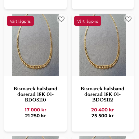
Lägg till i favoriter
Lägg 
Bismarck halsband
Bismarck halsband
doserad 18K 01-
doserad 18K 01-
BDOS110
BDOS112
17 000
kr
20 400
kr
21 250
kr
25 500
kr