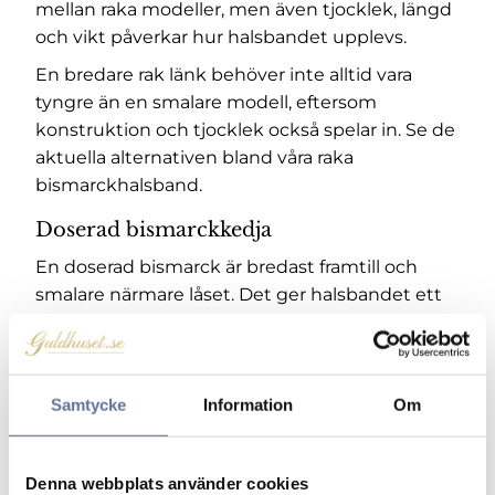
mellan raka modeller, men även tjocklek, längd
och vikt påverkar hur halsbandet upplevs.
En bredare rak länk behöver inte alltid vara
tyngre än en smalare modell, eftersom
konstruktion och tjocklek också spelar in. Se de
aktuella alternativen bland våra
raka
bismarckhalsband
.
Doserad bismarckkedja
En doserad bismarck är bredast framtill och
smalare närmare låset. Det ger halsbandet ett
markerat mittparti, samtidigt som länken blir
smidigare mot nacke och sidor. Hur tydlig
doseringen är beror på skillnaden mellan
bredden mitt fram och bredden vid låset.
Samtycke
Information
Om
När du jämför två doserade bismarckhalsband
bör du därför titta på båda måtten. Ett större
Denna webbplats använder cookies