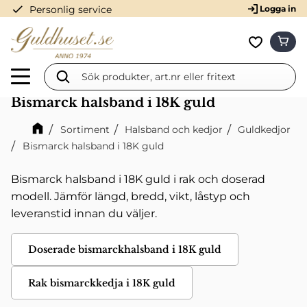
check
Personlig service
Logga in
Meny
KUN
Favorit
Bismarck halsband i 18K guld
Sortiment
Halsband och kedjor
Guldkedjor
Bismarck halsband i 18K guld
Bismarck halsband i 18K guld i rak och doserad
modell. Jämför längd, bredd, vikt, låstyp och
leveranstid innan du väljer.
Doserade bismarckhalsband i 18K guld
Rak bismarckkedja i 18K guld