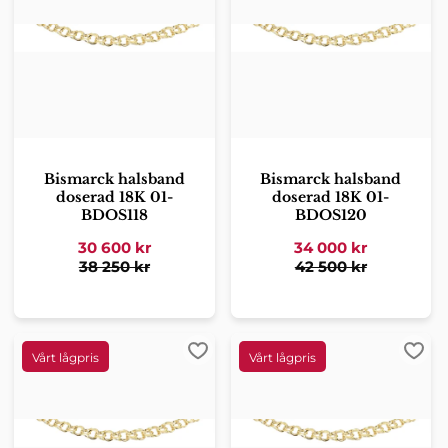
Bismarck halsband
Bismarck halsband
doserad 18K 01-
doserad 18K 01-
BDOS118
BDOS120
30 600
kr
34 000
kr
38 250
kr
42 500
kr
Lägg till i favoriter
Lägg 