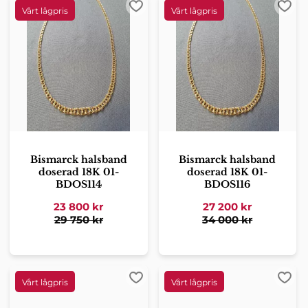
Lägg till i favoriter
Lägg 
Bismarck halsband
Bismarck halsband
doserad 18K 01-
doserad 18K 01-
BDOS114
BDOS116
23 800
kr
27 200
kr
29 750
kr
34 000
kr
Lägg till i favoriter
Lägg 