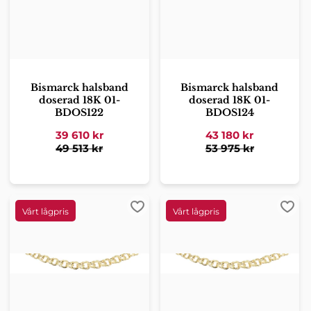
Bismarck halsband
Bismarck halsband
doserad 18K 01-
doserad 18K 01-
BDOS122
BDOS124
39 610
kr
43 180
kr
49 513
kr
53 975
kr
Lägg till i favoriter
Lägg 