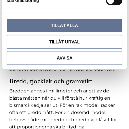
Marknadsföring
halsband som redan sitter som du vill.
v
a
Lägg halsbandet plant och mät från den ena
l
änden till den andra, inklusive låset. Du kan
också använda ett mjukt måttband för att
TILLÅT ALLA
uppskatta placeringen runt halsen. Tänk på om
kedjan ska bäras mot huden, över ett plagg
TILLÅT URVAL
eller tillsammans med andra guldkedjor. För
flera modeller kan det gå att fråga om en annan
AVVISA
längd, men möjlighet, pris och leveranstid
behöver bekräftas för den aktuella produkten.
Bredd, tjocklek och gramvikt
Bredden anges i millimeter och är ett av de
bästa måtten när du vill förstå hur kraftig en
bismarckkedja ser ut. För en rak modell räcker
ofta ett breddmått. För en doserad modell
behövs både mittbredd och bredd vid låset för
att proportionerna ska bli tydliga.