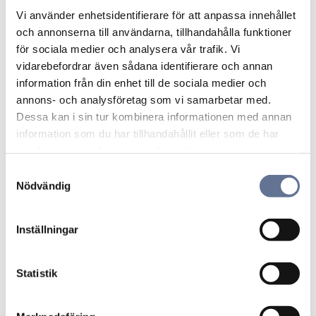
spann ger en tydligare avsmalning, medan en
Vi använder enhetsidentifierare för att anpassa innehållet
mindre skillnad skapar ett jämnare intryck.
och annonserna till användarna, tillhandahålla funktioner
Jämför även gramvikten för samma längd,
för sociala medier och analysera vår trafik. Vi
eftersom en längre kedja normalt väger mer än
vidarebefordrar även sådana identifierare och annan
en kortare variant av samma modell. Se hela
information från din enhet till de sociala medier och
urvalet av
doserade bismarckhalsband i 18K
annons- och analysföretag som vi samarbetar med.
guld
.
Dessa kan i sin tur kombinera informationen med annan
information som du har tillhandahållit eller som de har
Välj längd efter hur halsbandet ska
samlat in när du har använt deras tjänster.
bäras
S
Halsbandslängden påverkar var
Nödvändig
a
bismarckkedjan hamnar, men samma längd
m
kan sitta olika beroende på halsmått,
t
Inställningar
kroppsform och länkens bredd. Ett bredare
y
bismarckcollier kan upplevas som mer
c
framträdande än en smal halskedja med
k
Statistik
samma längd. Se därför längdangivelsen som
e
en vägledning och jämför gärna med ett
s