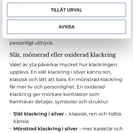
Silver är enkelt att kombinera med andra
TILLÅT URVAL
smycken och passar både till vardagsstil och
mer genomtänkta smyckeskombinationer. En
AVVISA
klackring i silver kan bäras ensam eller
tillsammans med andra silverringar för ett mer
personligt uttryck.
Slät, mönstrad eller oxiderad klackring
Valet av yta påverkar mycket hur klackringen
upplevs. En slät klackring i silver känns ren,
klassisk och lätt att bära. En mönstrad klackring
får mer liv och personlighet. En oxiderad
klackring ger mörkare kontraster som
framhäver detaljer, symboler och struktur.
Slät klackring i silver
– klassisk, ren och tidlös
känsla.
Mönstrad klackring i silver
– mer karaktär och