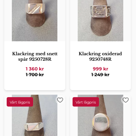
Klackring med snett
Klackring oxiderad
spår 9250728R
9250748R
1 360
kr
999
kr
1 700
kr
1 249
kr
Lägg till i favoriter
Lägg 