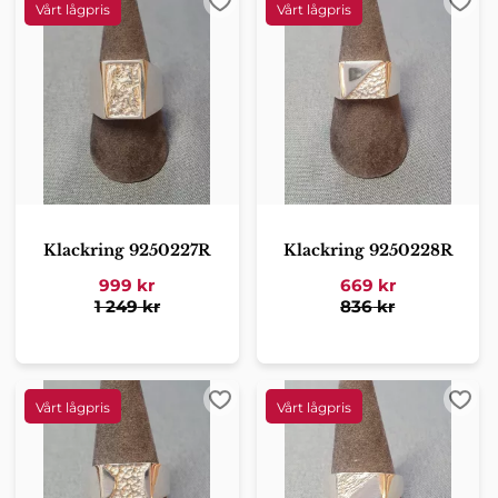
Lägg till i favoriter
Lägg 
Klackring 9250227R
Klackring 9250228R
999
kr
669
kr
1 249
kr
836
kr
Lägg till i favoriter
Lägg 