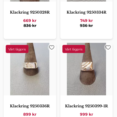
Klackring 9250328R
Klackring 9250334R
669
kr
749
kr
836
kr
936
kr
Lägg till i favoriter
Lägg 
Klackring 9250336R
Klackring 9250399-1R
899
kr
999
kr