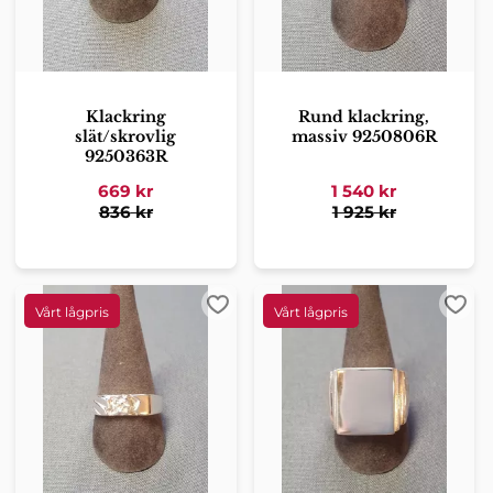
Klackring
Rund klackring,
slät/skrovlig
massiv 9250806R
9250363R
669
kr
1 540
kr
836
kr
1 925
kr
Lägg till i favoriter
Lägg 