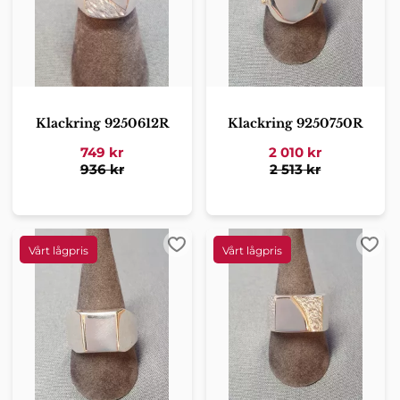
Klackring 9250612R
Klackring 9250750R
749
kr
2 010
kr
936
kr
2 513
kr
Lägg till i favoriter
Lägg 