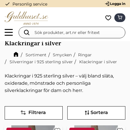
check
Personlig service
Logga in
Meny
KUN
Favorit
Klackringar i silver
Sortiment
Smycken
Ringar
Silverringar i 925 sterling silver
Klackringar i silver
Klackringar i 925 sterling silver – välj bland släta,
oxiderade, mönstrade och personliga
silverklackringar för dam och herr.
Filtrera
Sortera