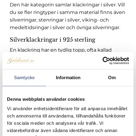
Den här kategorin samlar klackringar i silver. Vill
du se fler ringtyper i samma material finns även
silverringar
,
stenringar i silver
,
viking- och
medeltidsringar i silver
och
övriga silverringar
.
Silverklackringar i 925 sterling
En klackring har en tydlig topp, ofta kallad
klack, som gör att ringen får mer karaktär än en
vanlig ringskena. Klacken kan vara slät,
mönstrad, oxiderad, rundad eller mer markerad
Samtycke
Information
Om
beroende på modell.
Silver i 925 sterling passar särskilt bra till
klackringar eftersom materialet ger en ljus,
Denna webbplats använder cookies
tydlig och lättburen känsla. Det gör att ringen
Vi använder enhetsidentifierare för att anpassa innehållet
kan vara både vardaglig och personlig,
och annonserna till användarna, tillhandahålla funktioner
samtidigt som den plana eller markerade
för sociala medier och analysera vår trafik. Vi
klacken ger ringen ett starkare uttryck.
vidarebefordrar även sådana identifierare och annan