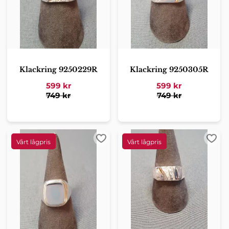
Klackring 9250229R
Klackring 9250305R
599
kr
599
kr
749
kr
749
kr
Lägg till i favoriter
Lägg 