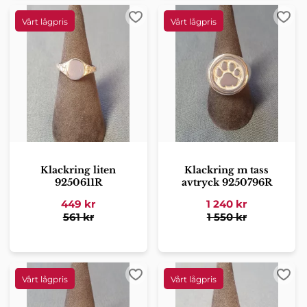
Lägg till i favoriter
Lägg 
Klackring liten
Klackring m tass
9250611R
avtryck 9250796R
449
kr
1 240
kr
561
kr
1 550
kr
Lägg till i favoriter
Lägg 