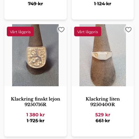
749
kr
1 124
kr
Lägg till i favoriter
Lägg 
Klackring finskt lejon
Klackring liten
9250716R
9250400R
1 380
kr
529
kr
1 725
kr
661
kr