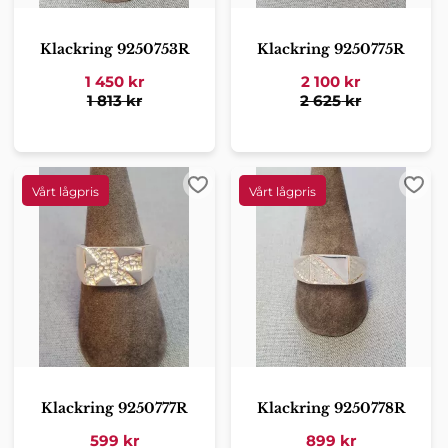
Klackring 9250753R
Klackring 9250775R
1 450
kr
2 100
kr
1 813
kr
2 625
kr
Lägg till i favoriter
Lägg 
Klackring 9250777R
Klackring 9250778R
599
kr
899
kr