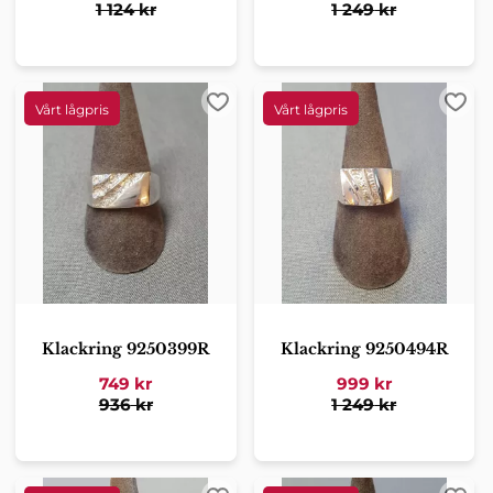
1 124
kr
1 249
kr
Lägg till i favoriter
Lägg 
Klackring 9250399R
Klackring 9250494R
749
kr
999
kr
936
kr
1 249
kr