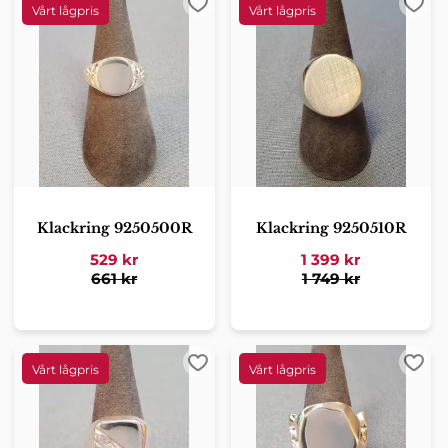
Lägg till i favoriter
Lägg 
Klackring 9250500R
Klackring 9250510R
529
kr
1 399
kr
661
kr
1 749
kr
Lägg till i favoriter
Lägg 