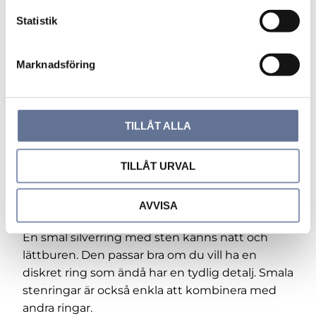
c
eller mer dekorativ modell syns mer.
k
Statistik
e
Klar CZ-sten
– klassisk, ljus och lätt att
s
matcha.
Marknadsföring
v
Färgad CZ-sten
– mer personligt och
a
uttrycksfullt.
l
Liten sten
– diskret och vardagsvänlig känsla.
TILLÅT ALLA
Större sten
– mer synlighet och tydligare
fokus.
TILLÅT URVAL
Genombruten skena
– luftigare form och mer
dekorativ känsla.
AVVISA
Smal eller bred silverring med sten?
En smal silverring med sten känns nätt och
lättburen. Den passar bra om du vill ha en
diskret ring som ändå har en tydlig detalj. Smala
stenringar är också enkla att kombinera med
andra ringar.