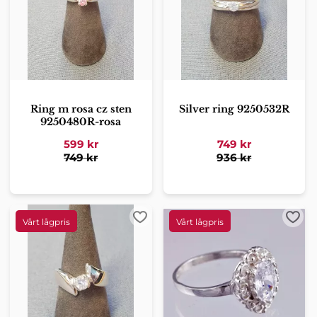
Ring m rosa cz sten
Silver ring 9250532R
9250480R-rosa
599
kr
749
kr
749
kr
936
kr
Lägg till i favoriter
Lägg 