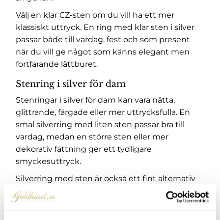
Välj en klar CZ-sten om du vill ha ett mer
klassiskt uttryck. En ring med klar sten i silver
passar både till vardag, fest och som present
när du vill ge något som känns elegant men
fortfarande lättburet.
Stenring i silver för dam
Stenringar i silver för dam kan vara nätta,
glittrande, färgade eller mer uttrycksfulla. En
smal silverring med liten sten passar bra till
vardag, medan en större sten eller mer
dekorativ fattning ger ett tydligare
smyckesuttryck.
Silverring med sten är också ett fint alternativ
när du vill bära flera ringar tillsammans. En
stenring kan fungera som fokuspunkt, medan
enklare silverringar runt omkring skapar balans.