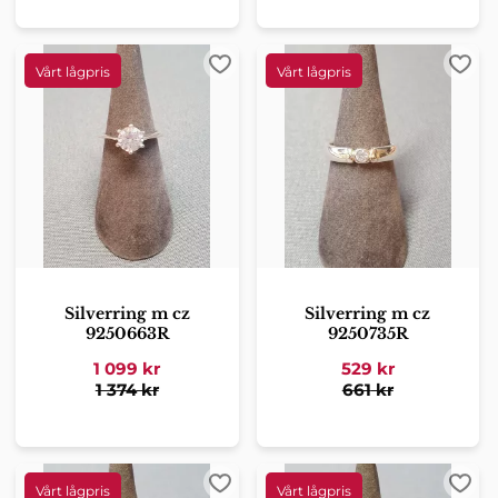
Lägg till i favoriter
Lägg 
Silverring m cz
Silverring m cz
9250663R
9250735R
1 099
kr
529
kr
1 374
kr
661
kr
Lägg till i favoriter
Lägg 