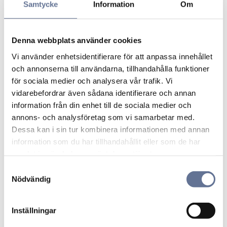
Samtycke
Information
Om
Stenring i silver för herr
En stenring i silver för herr har ofta ett mer
Denna webbplats använder cookies
markerat uttryck. Det kan vara en bredare
Vi använder enhetsidentifierare för att anpassa innehållet
silverring med sten, en mörkare sten, en
och annonserna till användarna, tillhandahålla funktioner
tydligare fattning eller en modell där stenen ger
för sociala medier och analysera vår trafik. Vi
ringen mer tyngd och karaktär.
vidarebefordrar även sådana identifierare och annan
För herr kan en stenring i silver fungera som
information från din enhet till de sociala medier och
statementring, vardagsring eller personlig ring
annons- och analysföretag som vi samarbetar med.
beroende på modell. En tydligare skena och en
Dessa kan i sin tur kombinera informationen med annan
välplacerad sten gör att ringen känns mer
information som du har tillhandahållit eller som de har
kraftfull utan att behöva vara överdriven.
samlat in när du har använt deras tjänster.
S
Välj rätt stenring i silver
Nödvändig
a
När du väljer stenring i silver är det bra att tänka
m
på stenens storlek, färg, placering och hur
t
Inställningar
ringen ska användas. En låg och nätt modell är
y
ofta enklare att bära till vardag, medan en högre