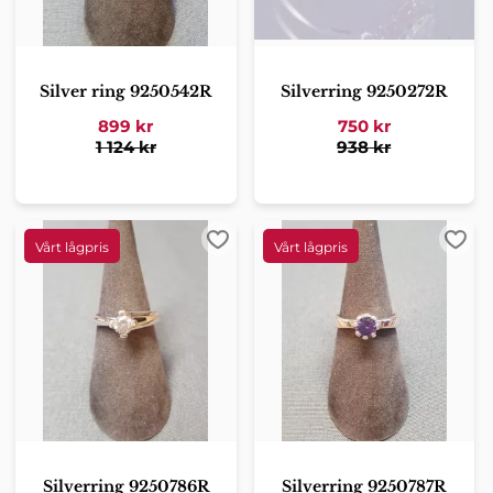
Silver ring 9250542R
Silverring 9250272R
899
kr
750
kr
1 124
kr
938
kr
Lägg till i favoriter
Lägg 
Silverring 9250786R
Silverring 9250787R