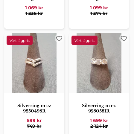
1 069
kr
1 099
kr
1 336
kr
1 374
kr
Lägg till i favoriter
Lägg 
Silverring m cz
Silverring m cz
9250498R
9250581R
599
kr
1 699
kr
749
kr
2 124
kr