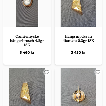
Camésmycke
Hängsmycke m
hänge/brosch 4,2gr
diamant 2,3gr 18K
18K
5 460
kr
3 450
kr
Lägg till i favoriter
Lägg 