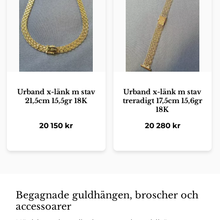
Urband x-länk m stav
Urband x-länk m stav
21,5cm 15,5gr 18K
treradigt 17,5cm 15,6gr
18K
20 150
kr
20 280
kr
Begagnade guldhängen, broscher och
accessoarer