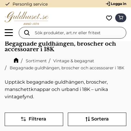
check
Personlig service
Logga in
Meny
KUN
Favorit
Begagnade guldhängen, broscher och
accessoarer i 18K
Sortiment
Vintage & begagnat
Begagnade guldhängen, broscher och accessoarer i 18K
Upptäck begagnade guldhängen, broscher,
manschettknappar och urband i 18K – unika
vintagefynd.
Filtrera
Sortera