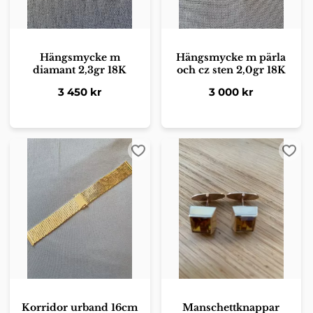
Hängsmycke m
Hängsmycke m pärla
diamant 2,3gr 18K
och cz sten 2,0gr 18K
3 450
kr
3 000
kr
Lägg till i favoriter
Lägg 
Korridor urband 16cm
Manschettknappar