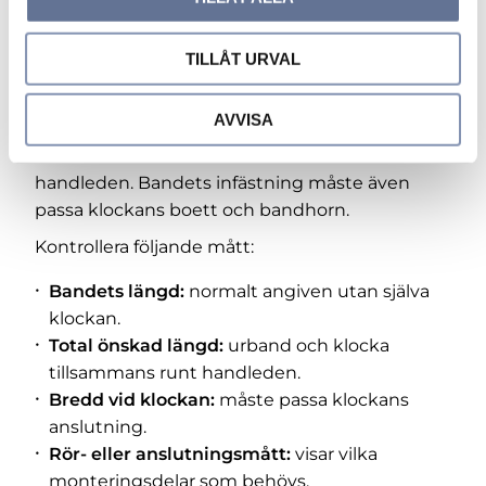
Begagnade urband och klockarmband i
TILLÅT URVAL
18K
Ett urband i guld skiljer sig från ett vanligt
AVVISA
armband eftersom det måste monteras på en
klocka. Det räcker därför inte att endast mäta
handleden. Bandets infästning måste även
passa klockans boett och bandhorn.
Kontrollera följande mått:
Bandets längd:
normalt angiven utan själva
klockan.
Total önskad längd:
urband och klocka
tillsammans runt handleden.
Bredd vid klockan:
måste passa klockans
anslutning.
Rör- eller anslutningsmått:
visar vilka
monteringsdelar som behövs.