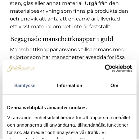
sten, glas eller annat material. Utgå från den
materialbeskrivning som finns på produktsidan
och undvik att anta att en camé är tillverkad i
ett visst material om det inte är fastställt.
Begagnade manschettknappar i guld
Manschettknappar används tillsammans med
skjortor som har manschetter avsedda för lösa
knappar. De kan vara släta, mönstrade eller
försedda med sten och förekommer i flera olika
mekanismer.
Samtycke
Information
Om
Kontrollera alltid om produkten säljs som ett
par eller som en enstaka manschettknapp. Den
angivna vikten bör tydligt beskrivas som total
Denna webbplats använder cookies
vikt för paret eller vikt för ett enskilt exemplar.
Vi använder enhetsidentifierare för att anpassa innehållet
och annonserna till användarna, tillhandahålla funktioner
Jämför frontplattans höjd och bredd. En mindre
för sociala medier och analysera vår trafik. Vi
front ger ett diskret uttryck, medan en större