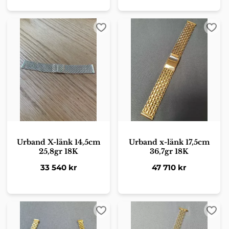
Lägg till i favoriter
Lägg 
Urband X-länk 14,5cm
Urband x-länk 17,5cm
25,8gr 18K
36,7gr 18K
33 540
kr
47 710
kr
Lägg till i favoriter
Lägg 