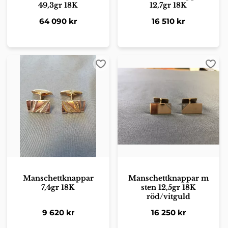
49,3gr 18K
12,7gr 18K
64 090
kr
16 510
kr
Lägg till i favoriter
Lägg 
Manschettknappar
Manschettknappar m
7,4gr 18K
sten 12,5gr 18K
röd/vitguld
9 620
kr
16 250
kr