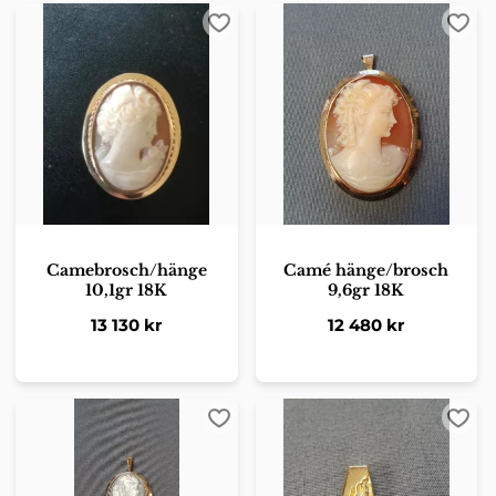
Lägg till i favoriter
Lägg 
Camebrosch/hänge
Camé hänge/brosch
10,1gr 18K
9,6gr 18K
13 130
kr
12 480
kr
Lägg till i favoriter
Lägg 