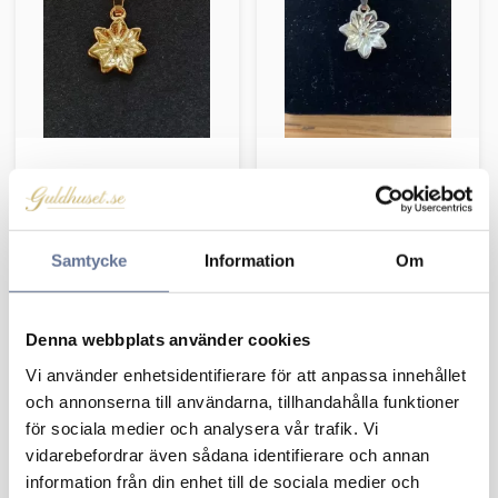
Skogsstjärna hänge
Skogsstjärna hänge
liten 18K
mellan 18K
2 112
kr
2 496
kr
2 640
kr
3 120
kr
Samtycke
Information
Om
Denna webbplats använder cookies
Lägg till i favoriter
Vi använder enhetsidentifierare för att anpassa innehållet
och annonserna till användarna, tillhandahålla funktioner
för sociala medier och analysera vår trafik. Vi
vidarebefordrar även sådana identifierare och annan
information från din enhet till de sociala medier och