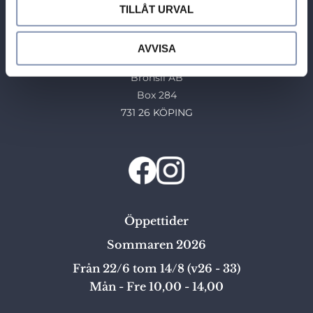
Tel: 0221-40454
TILLÅT URVAL
E-post: info@guldhuset.se
AVVISA
Leveransadress:
Bronsil AB
Box 284
731 26 KÖPING
Öppettider
Sommaren 2026
Från 22/6 tom 14/8 (v26 - 33)
Mån - Fre 10,00 - 14,00
_______________________________________________