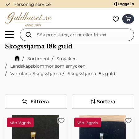
check
Personlig service
Logga in
Meny
KUN
Favorit
Skogsstjärna 18k guld
Sortiment
Smycken
Landskapsblommor som smycken
Värmland Skogsstjärna
Skogsstjärna 18k guld
Filtrera
Sortera
Lägg till i favoriter
Lägg 