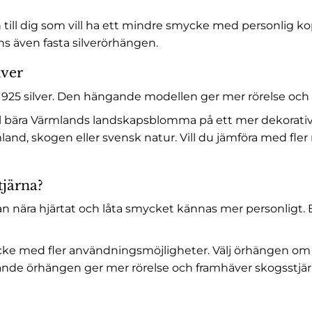
h till dig som vill ha ett mindre smycke med personlig kop
nns även
fasta silverörhängen
.
lver
25 silver. Den hängande modellen ger mer rörelse och g
ära Värmlands landskapsblomma på ett mer dekorativt sätt
land, skogen eller svensk natur. Vill du jämföra med fler
järna?
n nära hjärtat och låta smycket kännas mer personligt. 
cke med fler användningsmöjligheter. Välj örhängen om d
nde örhängen ger mer rörelse och framhäver skogsstjärn