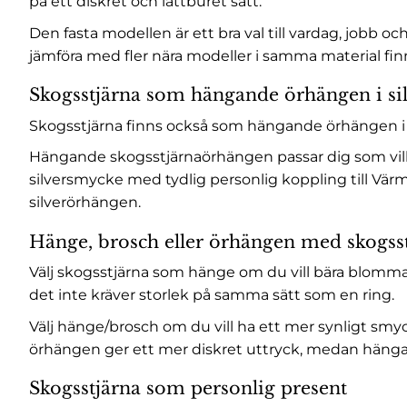
på ett diskret och lättburet sätt.
Den fasta modellen är ett bra val till vardag, jobb oc
jämföra med fler nära modeller i samma material fi
Skogsstjärna som hängande örhängen i si
Skogsstjärna finns också som hängande örhängen i 9
Hängande skogsstjärnaörhängen passar dig som vill b
silversmycke med tydlig personlig koppling till Värm
silverörhängen
.
Hänge, brosch eller örhängen med skogsst
Välj skogsstjärna som hänge om du vill bära blomma
det inte kräver storlek på samma sätt som en ring.
Välj hänge/brosch om du vill ha ett mer synligt smy
örhängen ger ett mer diskret uttryck, medan hänga
Skogsstjärna som personlig present