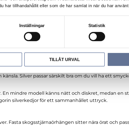
ängsmycke och brosch, vilket gör den mer flexibel. Ko
har tillhandahållit eller som de har samlat in när du har använt 
Inställningar
Statistik
 intressant val eftersom den kan bäras både som hänge o
 kan den fästas på exempelvis kavaj, klänning, sjal eller 
.
TILLÅT URVAL
n känsla. Silver passar särskilt bra om du vill ha ett smyc
kar. En mindre modell känns nätt och diskret, medan en s
egorin
silverkedjor
för ett sammanhållet uttryck.
lver. Fasta skogsstjärnaörhängen sitter nära örat och pa