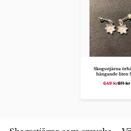
Skogsstjärna örh
hängande liten 
649
kr
811
kr