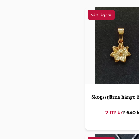
Skogsstjärna hänge l
2 112
kr
2 640
k