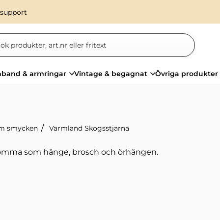
 support
band & armringar
Vintage & begagnat
Övriga produkter
m smycken
Värmland Skogsstjärna
lomma som hänge, brosch och örhängen.