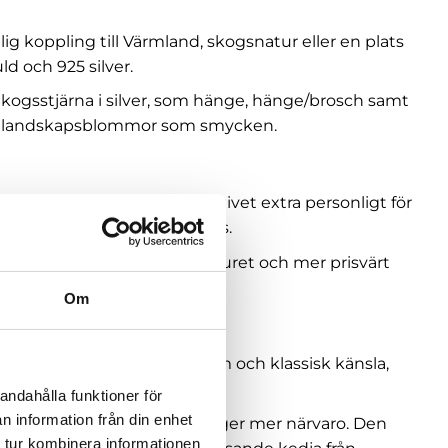
g koppling till Värmland, skogsnatur eller en plats
ld och 925 silver.
kogsstjärna i silver
, som hänge, hänge/brosch samt
n
landskapsblommor som smycken
.
lomma för Värmland blir motivet extra personligt för
påminner om en särskild plats.
m du vill ha ett ljusare, lättburet och mer prisvärt
Om
. Guldet ger blomman en varm och klassisk känsla,
andahålla funktioner för
n information från din enhet
änge, medan en större modell ger mer närvaro. Den
 tur kombinera informationen