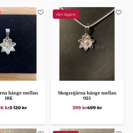
er
Lägg till i favoriter
Lägg ti
ärna hänge mellan
Skogsstjärna hänge mellan
18K
925
96
kr
3 120
kr
399
kr
499
kr