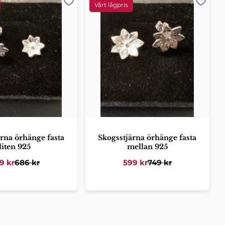
er
Lägg till i favoriter
Lägg ti
rna örhänge fasta
Skogsstjärna örhänge fasta
liten 925
mellan 925
9
kr
686
kr
599
kr
749
kr
er