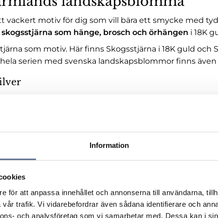
Värmlands landskapsblomma
ackert motiv för dig som vill bära ett smycke med tydli
u
skogsstjärna som hänge, brosch och örhängen
i 18K gu
järna som motiv. Här finns
Skogsstjärna i 18K guld
och
S
se hela serien med svenska landskapsblommor finns äve
ilver
orm som gör sig särskilt fint som smycke. Som landskapsb
 där, har familjeband dit eller vill bära ett smycke som 
och mer exklusivt uttryck. Välj skogsstjärna i 925 silver o
formen på olika sätt.
Information
 när du vill bära Värmlands landskapsblomma nära hjärtat
cookies
onlig present.
e för att anpassa innehållet och annonserna till användarna, tillh
vår trafik. Vi vidarebefordrar även sådana identifierare och anna
ndre modell passar dig som vill ha ett nätt och diskret h
nnons- och analysföretag som vi samarbetar med. Dessa kan i sin