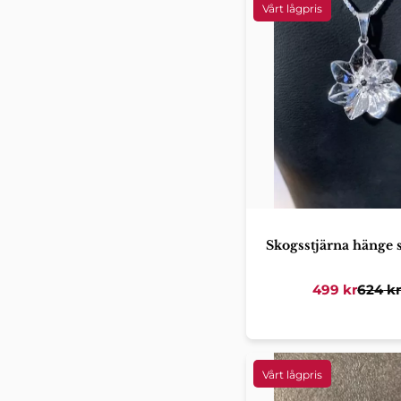
Skogsstjärna hänge s
499
kr
624
k