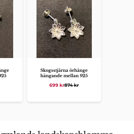
änge
Skogsstjärna örhänge
925
hängande mellan 925
699
kr
874
kr