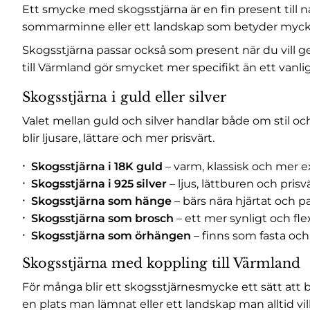
Ett smycke med skogsstjärna är en fin present till 
sommarminne eller ett landskap som betyder myck
Skogsstjärna passar också som present när du vill 
till Värmland gör smycket mer specifikt än ett van
Skogsstjärna i guld eller silver
Valet mellan guld och silver handlar både om stil och
blir ljusare, lättare och mer prisvärt.
Skogsstjärna i 18K guld
– varm, klassisk och mer ex
Skogsstjärna i 925 silver
– ljus, lättburen och prisv
Skogsstjärna som hänge
– bärs nära hjärtat och p
Skogsstjärna som brosch
– ett mer synligt och fl
Skogsstjärna som örhängen
– finns som fasta och
Skogsstjärna med koppling till Värmland
För många blir ett skogsstjärnesmycke ett sätt at
en plats man lämnat eller ett landskap man alltid vill