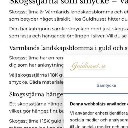
Skogsstjärna som smycke – 
Skogsstjärna är Värmlands landskapsblomma och ett v
som betyder något särskilt. Hos Guldhuset hittar d
Den här kategorin samlar smycken med just skogsst
som fasta och hängande örhängen i silver. Vill du 
Värmlands landskapsblomma i guld och s
Skogsstjärna har en ren, tydlig och stjärnlik blomf
dig som har anknytning till landskapet, har vuxit upp
Välj skogsstjärna i 18K guld om du vill ha ett varmare 
smycke. Båda materialen framhäver den tydliga blom
Samtycke
Skogsstjärna hänge i 18K guld
Ett skogsstjärna hänge i 18K guld är ett tidlöst val
Denna webbplats använder 
vilket gör hänget fint både till vardag och som pers
Vi använder enhetsidentifierar
sociala medier och analysera 
Skogsstjärna i 18K guld finns i flera uttryck. En mi
till de sociala medier och a