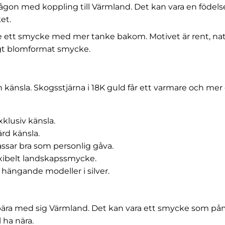
någon med koppling till Värmland. Det kan vara en födel
et.
ge ett smycke med mer tanke bakom. Motivet är rent, na
ligt blomformat smycke.
 känsla. Skogsstjärna i 18K guld får ett varmare och mer 
klusiv känsla.
ärd känsla.
assar bra som personlig gåva.
exibelt landskapssmycke.
 hängande modeller i silver.
t bära med sig Värmland. Det kan vara ett smycke som p
 ha nära.