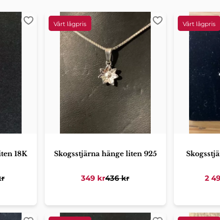
Lägg till i favoriter
Lägg till i favorit
iten 18K
Skogsstjärna hänge liten 925
Skogsstj
r
349
kr
436
kr
2 4