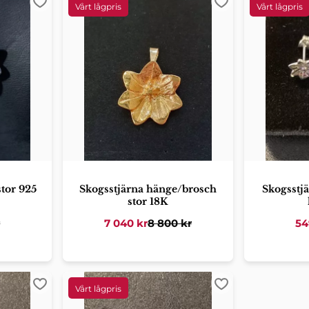
Lägg till i favoriter
Lägg till i favorit
tor 925
Skogsstjärna hänge/brosch
Skogsstjä
stor 18K
r
7 040
kr
8 800
kr
54
Lägg till i favoriter
Lägg till i favorit