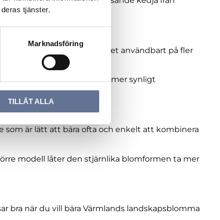
mplettera gärna med en passande kedja från
deras tjänster.
Marknadsföring
ch som brosch. Det gör smycket användbart på fler
rock, vilket gör den till ett mer synligt
TILLÅT ALLA
ke som är lätt att bära ofta och enkelt att kombinera
törre modell låter den stjärnlika blomformen ta mer
ssar bra när du vill bära Värmlands landskapsblomma