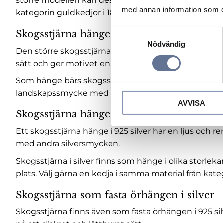
större modellen kan dessutom användas som både h
med annan information som du 
kategorin
guldkedjor i 18K guld
.
Skogsstjärna hänge och brosch i 18K guld
S
Nödvändig
a
Den större skogsstjärnan i 18K guld är ett särskilt
m
sätt och ger motivet en mer markerad placering.
t
Som hänge bärs skogsstjärnan nära hjärtat. Som brosch
y
landskapssmycke med tydlig koppling till Värmland
c
AVVISA
k
Skogsstjärna hänge i 925 silver
e
s
Ett skogsstjärna hänge i 925 silver har en ljus och re
v
med andra silversmycken.
a
Skogsstjärna i silver finns som hänge i olika storle
l
plats. Välj gärna en kedja i samma material från kat
Skogsstjärna som fasta örhängen i silver
Skogsstjärna finns även som fasta örhängen i 925 si