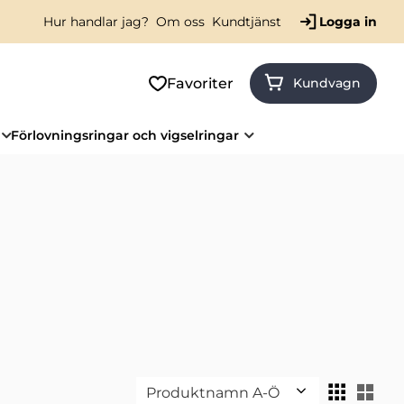
Hur handlar jag?
Om oss
Kundtjänst
Logga in
Favoriter
Kundvagn
Förlovningsringar och vigselringar
Välj sortering
Väl