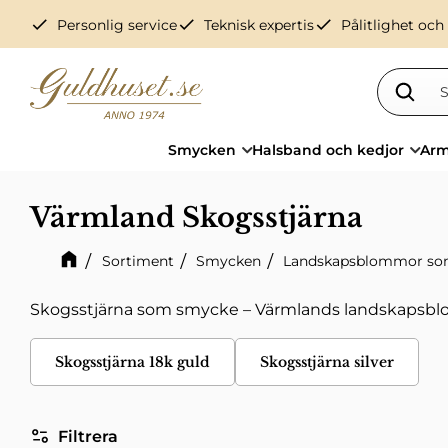
check
check
check
Personlig service
Teknisk expertis
Pålitlighet och
Smycken
Halsband och kedjor
Arm
Värmland Skogsstjärna
Sortiment
Smycken
Landskapsblommor so
Skogsstjärna som smycke – Värmlands landskapsb
Skogsstjärna 18k guld
Skogsstjärna silver
Filtrera