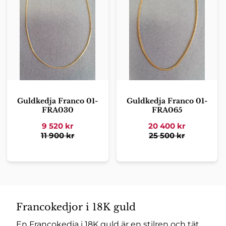
Guldkedja Franco 01-
Guldkedja Franco 01-
FRA030
FRA065
9 520
kr
20 400
kr
11 900
kr
25 500
kr
Francokedjor i 18K guld
En Francokedja i 18K guld är en stilren och tät