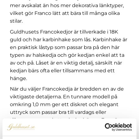
mer avskalat än hos mer dekorativa länktyper,
vilket gör Franco lätt att bära till många olika
stilar.
Guldhusets Francokedjor är tillverkade i 18K
guld och har karbinhake som lås. Karbinhake är
en praktisk låstyp som passar bra på den här
typen av halskedja och gör kedjan enkel att ta
av och på. Låset är en viktig detalj, särskilt när
kedjan bärs ofta eller tillsammans med ett
hänge.
När du väljer Francokedja är bredden en av de
viktigaste detaljerna. En tunnare modell på
omkring 1,0 mm ger ett diskret och elegant
uttryck som passar bra till vardags eller
tillsammans med ett mindre hänge. En grövre
modell på omkring 2,0 mm får mer närvaro och
kan bäras tydligare som ett eget smycke.