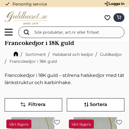
check
Personlig service
Logga in
Meny
KUN
Favorit
Francokedjor i 18K guld
Sortiment
Halsband och kedjor
Guldkedjor
Francokedjor i 18K guld
Francokedjor i 18K guld – stilrena halskedjor med tät
länkstruktur och karbinhake.
Filtrera
Sortera
Lägg till i favoriter
Lägg 