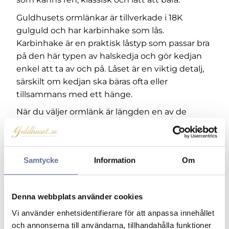
Guldhusets ormlänkar är tillverkade i 18K
gulguld och har karbinhake som lås.
Karbinhake är en praktisk låstyp som passar bra
på den här typen av halskedja och gör kedjan
enkel att ta av och på. Låset är en viktig detalj,
särskilt om kedjan ska bäras ofta eller
tillsammans med ett hänge.
När du väljer ormlänk är längden en av de
viktigaste detaljerna. Kortare längder som 40–
45 cm sitter närmare halsen och passar bra för
ett mer diskret uttryck. En längd runt 50–60
Samtycke
Information
Om
cm ger ett mer klassiskt fall, medan längre
längder som 70–80 cm kan bäras mer fritt över
kläder.
Denna webbplats använder cookies
Bredd och tjocklek påverkar både utseende
Vi använder enhetsidentifierare för att anpassa innehållet
och känsla. En smalare ormlänk på omkring 1,45
och annonserna till användarna, tillhandahålla funktioner