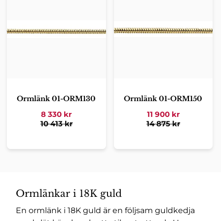
Ormlänk 01-ORM130
Ormlänk 01-ORM150
8 330
kr
11 900
kr
10 413
kr
14 875
kr
Ormlänkar i 18K guld
En ormlänk i 18K guld är en följsam guldkedja