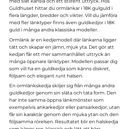
med slät känsla och ett stilrent uttryck. Hos
Guldhuset hittar du ormlänkar i 18K gulguld i
flera längder, bredder och vikter. Vill du jämföra
med fler länktyper finns även
guldkedjor i 18K
guld
i många andra klassiska modeller.
Ormlänk är en kedjemodell där länkarna ligger
tätt och skapar en jämn, mjuk yta. Det gör att
kedjan får ett mer sammanhållet uttryck än
många öppnare länktyper. Modellen passar dig
som vill ha en guldkedja som känns diskret,
följsam och elegant runt halsen.
En ormlänkskedja skiljer sig från många andra
guldkedjor genom sin släta och täta form. Den
har inte samma öppna länkmönster som
exempelvis ankarkedjor eller pansarkedjor, utan
får sin karaktär genom den mjuka ytan och den
följsamma rörelsen. Resultatet blir en halskedja
som känns ren, klassisk och lätt att bära.