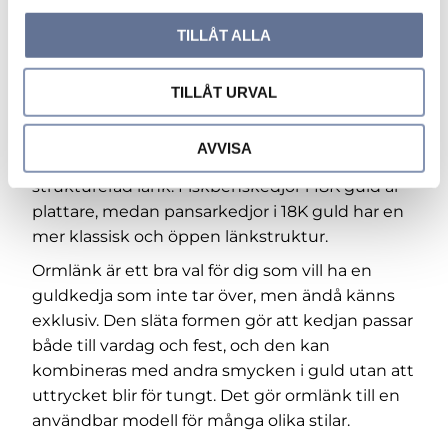
tungt i förhållande till kedjan. En tunnare
l
ormlänk passar bäst till lättare hängen.
TILLÅT ALLA
Om du jämför ormlänk med andra guldkedjor är
skillnaden framför allt den släta och täta
TILLÅT URVAL
känslan.
Veneziakedjor i 18K guld
har en rakare
och mer boxliknande form, medan
AVVISA
Francokedjor i 18K guld
har en tätare och mer
strukturerad länk.
Fiskbenskedjor i 18K guld
är
plattare, medan
pansarkedjor i 18K guld
har en
mer klassisk och öppen länkstruktur.
Ormlänk är ett bra val för dig som vill ha en
guldkedja som inte tar över, men ändå känns
exklusiv. Den släta formen gör att kedjan passar
både till vardag och fest, och den kan
kombineras med andra smycken i guld utan att
uttrycket blir för tungt. Det gör ormlänk till en
användbar modell för många olika stilar.