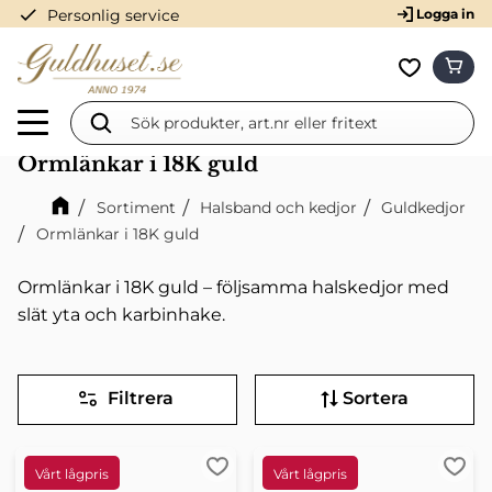
check
Personlig service
Logga in
Meny
KUN
Favorit
Ormlänkar i 18K guld
Sortiment
Halsband och kedjor
Guldkedjor
Ormlänkar i 18K guld
Ormlänkar i 18K guld – följsamma halskedjor med
slät yta och karbinhake.
Filtrera
Sortera
Lägg till i favoriter
Lägg 